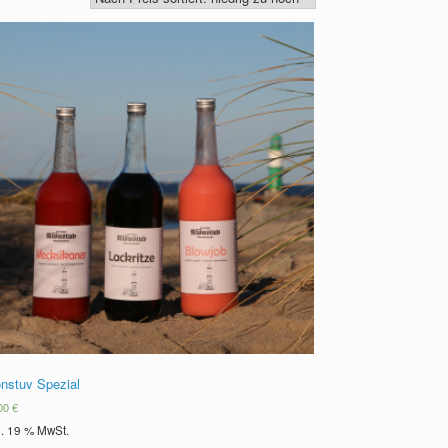
önstuv Spezial
,00
€
l. 19 % MwSt.