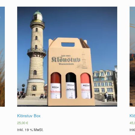
Klönstuv Box
Kl
25,00
€
45
inkl. 19 % MwSt.
ink