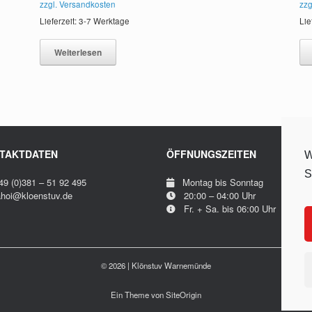
zzgl. Versandkosten
zzg
Lieferzeit: 3-7 Werktage
Lie
Weiterlesen
TAKTDATEN
ÖFFNUNGSZEITEN
W
S
9 (0)381 – 51 92 495
Montag bis Sonntag
oi@kloenstuv.de
20:00 – 04:00 Uhr
Fr. + Sa. bis 06:00 Uhr
© 2026 | Klönstuv Warnemünde
Ein Theme von
SiteOrigin