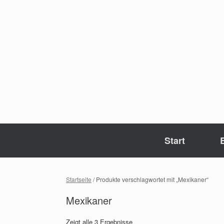
Zum
Inhalt
springen
Start
Startseite
/ Produkte verschlagwortet mit „Mexikaner“
Mexikaner
Zeigt alle 3 Ergebnisse