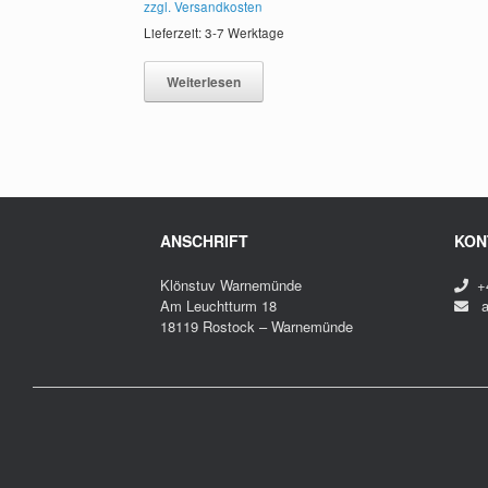
zzgl. Versandkosten
Lieferzeit: 3-7 Werktage
Weiterlesen
ANSCHRIFT
KON
Klönstuv Warnemünde
+4
Am Leuchtturm 18
ah
18119 Rostock – Warnemünde