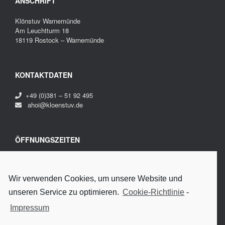
ANSCHRIFT
Klönstuv Warnemünde
Am Leuchtturm 18
18119 Rostock – Warnemünde
KONTAKTDATEN
+49 (0)381 – 51 92 495
ahoi@kloenstuv.de
ÖFFNUNGSZEITEN
Montag bis Sonntag
20:00 – 04:00 Uhr
Fr. + Sa. bis 06:00 Uhr
Wir verwenden Cookies, um unsere Website und
unseren Service zu optimieren.
Cookie-Richtlinie
-
Impressum
RECHTLICHES