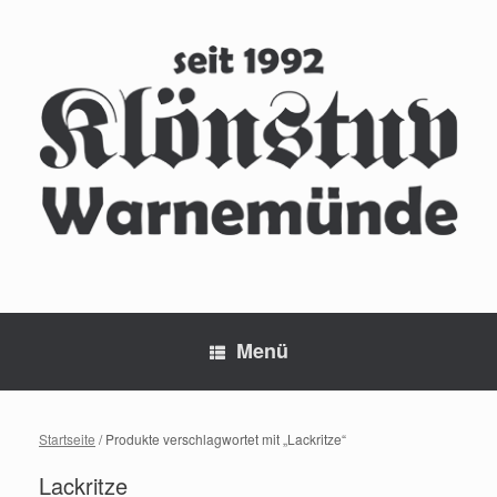
Zum
Inhalt
springen
Menü
Startseite
/ Produkte verschlagwortet mit „Lackritze“
Lackritze